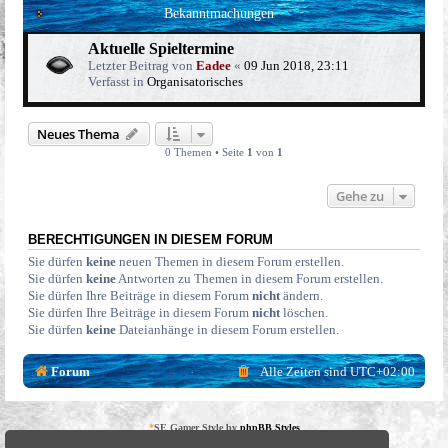
Bekanntmachungen
Aktuelle Spieltermine
Letzter Beitrag von
Eadee
«
09 Jun 2018, 23:11
Verfasst in
Organisatorisches
Neues Thema
0 Themen • Seite
1
von
1
Gehe zu
BERECHTIGUNGEN IN DIESEM FORUM
Sie dürfen
keine
neuen Themen in diesem Forum erstellen.
Sie dürfen
keine
Antworten zu Themen in diesem Forum erstellen.
Sie dürfen Ihre Beiträge in diesem Forum
nicht
ändern.
Sie dürfen Ihre Beiträge in diesem Forum
nicht
löschen.
Sie dürfen
keine
Dateianhänge in diesem Forum erstellen.
Forum
Alle Zeiten sind
UTC+02:00
*
SE Gamer Style by
phpBB Styles