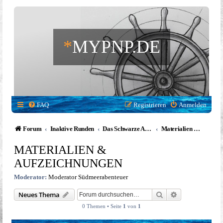
*
MYPNP.DE
FAQ
Registrieren
Anmelden
Forum
Inaktive Runden
Das Schwarze Auge - Südmeerabenteuer
Materialien & Aufzeichnungen
MATERIALIEN &
AUFZEICHNUNGEN
Moderator:
Moderator Südmeerabenteuer
Suche
Erweiterte Suc
Neues Thema
0 Themen • Seite
1
von
1